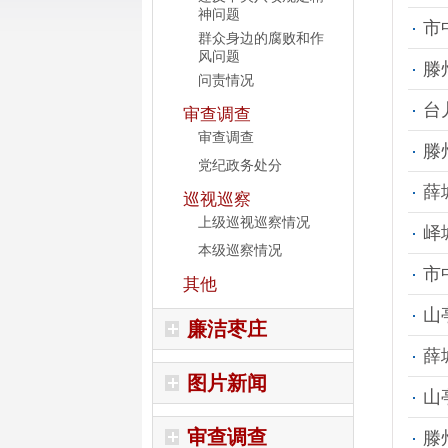
神问题
市
群众身边的腐败和作
风问题
滕
问责情况
台
审查调查
审查调查
滕
党纪政务处分
薛
巡视巡察
上级巡视巡察情况
峄
本级巡察情况
市
其他
山
廉洁枣庄
薛
图片新闻
山
审查调查
滕