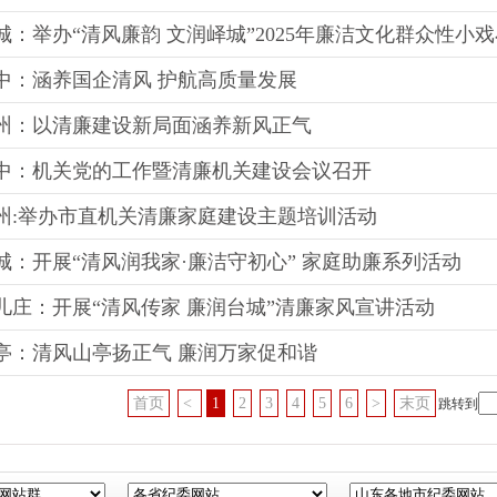
城：举办“清风廉韵 文润峄城”2025年廉洁文化群众性小
中：涵养国企清风 护航高质量发展
州：以清廉建设新局面涵养新风正气
中：机关党的工作暨清廉机关建设会议召开
州:举办市直机关清廉家庭建设主题培训活动
城：开展“清风润我家·廉洁守初心” 家庭助廉系列活动
儿庄：开展“清风传家 廉润台城”清廉家风宣讲活动
亭：清风山亭扬正气 廉润万家促和谐
首页
<
1
2
3
4
5
6
>
末页
跳转到