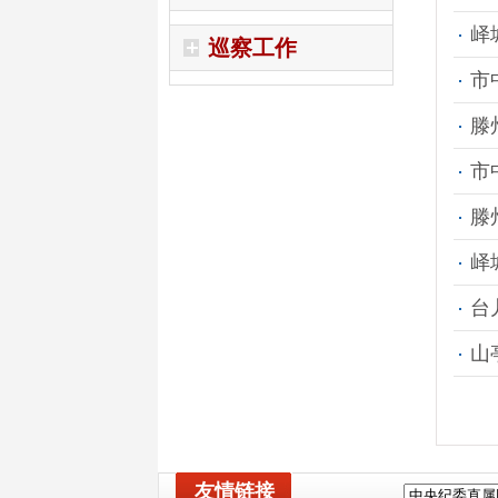
峄
巡察工作
市
滕
市
滕
峄
台
山
友情链接