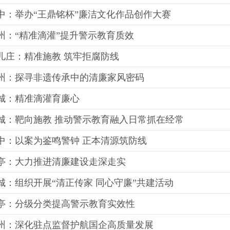
中：举办“王鼎铭杯”廉洁文化作品创作大赛
州：“精准滴灌”提升警示教育质效
儿庄：精准施教 筑牢拒腐防线
州：探寻非遗传承中的清廉家风密码
城：精准滴灌育廉心
城：靶向施教 推动警示教育融入日常抓在经常
中：以案为鉴鸣警钟 正本清源筑防线
亭：大力推进清廉建设走深走实
城：组织开展“清正传家 同心守廉”共建活动
亭：分级分类提高警示教育实效性
州：深化驻点监督护航国企高质量发展