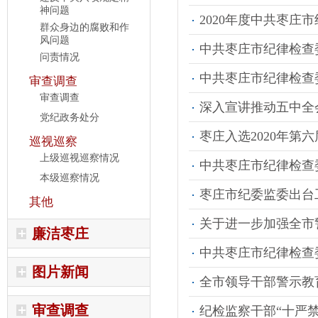
神问题
2020年度中共枣庄
群众身边的腐败和作
风问题
中共枣庄市纪律检查
问责情况
中共枣庄市纪律检查
审查调查
审查调查
深入宣讲推动五中全
党纪政务处分
枣庄入选2020年第
巡视巡察
上级巡视巡察情况
中共枣庄市纪律检查委
本级巡察情况
枣庄市纪委监委出台
其他
关于进一步加强全市
廉洁枣庄
中共枣庄市纪律检查
图片新闻
全市领导干部警示教
审查调查
纪检监察干部“十严禁