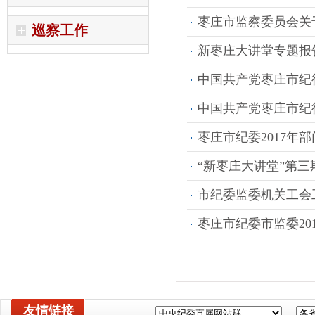
枣庄市监察委员会关
巡察工作
新枣庄大讲堂专题报
中国共产党枣庄市纪律
中国共产党枣庄市纪律
枣庄市纪委2017年
“新枣庄大讲堂”第
市纪委监委机关工会
枣庄市纪委市监委20
友情链接