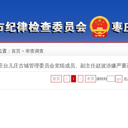
位置：
首页
>
审查调查
庄台儿庄古城管理委员会党组成员、副主任赵波涉嫌严重
首页
<
1
>
末页
go
跳转到
总