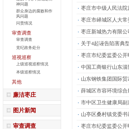
神问题
枣庄市中级人民法院
群众身边的腐败和作
风问题
枣庄市峄城区人大常委
问责情况
枣庄新城热力有限公
审查调查
审查调查
关于4起诬告陷害典
党纪政务处分
枣庄市纪委监委公开
巡视巡察
上级巡视巡察情况
中国工商银行山东淄
本级巡察情况
山东钢铁集团国际贸
其他
薛城区市容环境综合
廉洁枣庄
市中区卫生健康局副
图片新闻
山亭区桑村镇党委书
审查调查
枣庄市纪委监委公开