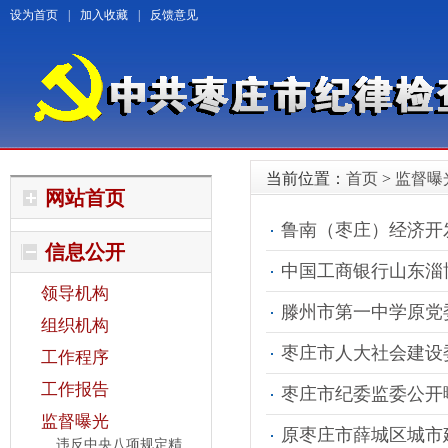
设为首页
|
加入收藏
|
反馈意见
当前位置：
首页
>
监督曝
网站首页
鲁南（枣庄）经济开发
信息公开
中国工商银行山东淄
领导机构
滕州市第一中学原党
组织机构
枣庄市人大社会建设委
工作程序
工作报告
枣庄市纪委监委公开
监督曝光
原枣庄市薛城区城市建
违反中央八项规定精