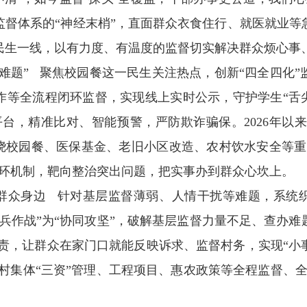
监督体系的“神经末梢”，直面群众衣食住行、就医就业等
民生一线，以有力度、有温度的监督切实解决群众烦心事
大难题” 聚焦校园餐这一民生关注热点，创新“四全四化
作等全流程闭环监督，实现线上实时公示，守护学生“舌尖
台，精准比对、智能预警，严防欺诈骗保。2026年以来，
围绕校园餐、医保基金、老旧小区改造、农村饮水安全等重
闭环机制，靶向整治突出问题，把实事办到群众心坎上。
在群众身边 针对基层监督薄弱、人情干扰等难题，系统织
兵作战”为“协同攻坚”，破解基层监督力量不足、查办难
”职责，让群众在家门口就能反映诉求、监督村务，实现“
农村集体“三资”管理、工程项目、惠农政策等全程监督、