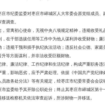
枣庄市纪委监委对枣庄市峄城区人大常委会原党组成员、
案审查调查。
念，背离初心使命，无视中央八项规定精神，违规收受礼
则，在干部选拔任用等工作中为他人谋利并收受财物；廉
动；违规干预和插手执纪执法活动；违反社会公德、家庭
务晋升等方面谋利，并非法收受巨额财物。
纪律、廉洁纪律、工作纪律和生活纪律，构成严重职务违
严重，影响恶劣，应予严肃处理。依据《中国共产党纪律
人员政务处分法》等有关规定，经枣庄市纪委常委会会议
庄市监委给予其开除公职处分；终止其枣庄市峄城区第十
题移送检察机关依法审查起诉，所涉财物一并移送。