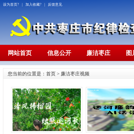
设为首页?
|
加入收藏?
|
反馈意见
网站首页
信息公开
廉洁枣庄
图
您当前的位置是：
首页
>
廉洁枣庄视频