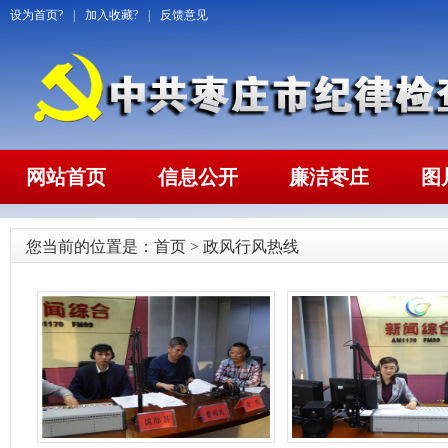
设为首页?
|
加入收藏?
|
反馈意见
网站首页
信息公开
廉洁枣庄
图
您当前的位置是：
首页
>
政风行风热线